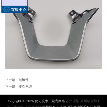
(微信同号)
舒经理
18115662225
(微信同号)
上一篇：
电镀件
下一篇：
排挡系统
Copyright © 2026 优化技术：聚尚网络
苏州注塑
苏州钣金加工
液压手动泵
非标减速机
版权所有： 苏州润飞精密塑胶科技有限